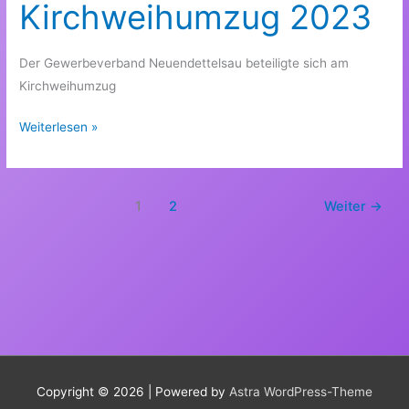
2023
Kirchweihumzug 2023
Der Gewerbeverband Neuendettelsau beteiligte sich am
Kirchweihumzug
Kirchweihumzug
Weiterlesen »
2023
1
2
Weiter
→
Copyright © 2026
| Powered by
Astra WordPress-Theme