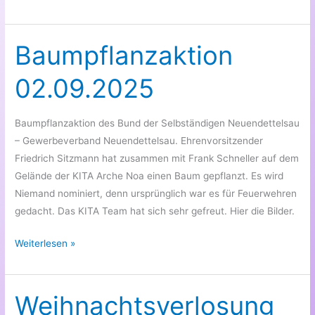
–
Tag
des
Baumpflanzaktion
Kunden
02.09.2025
21.09.2025
Baumpflanzaktion des Bund der Selbständigen Neuendettelsau
– Gewerbeverband Neuendettelsau. Ehrenvorsitzender
Friedrich Sitzmann hat zusammen mit Frank Schneller auf dem
Gelände der KITA Arche Noa einen Baum gepflanzt. Es wird
Niemand nominiert, denn ursprünglich war es für Feuerwehren
gedacht. Das KITA Team hat sich sehr gefreut. Hier die Bilder.
Baumpflanzaktion
Weiterlesen »
02.09.2025
Weihnachtsverlosung