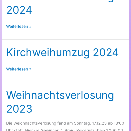
2024
Weihnachtsverlosung
Weiterlesen »
2024
Kirchweihumzug 2024
Kirchweihumzug
Weiterlesen »
2024
Weihnachtsverlosung
2023
Die Weichnachtsverlosung fand am Sonntag, 17.12.23 ab 18:00
Uhr statt. Hier die Gewinner: 1. Preis: Reisegutschein 1.000,00